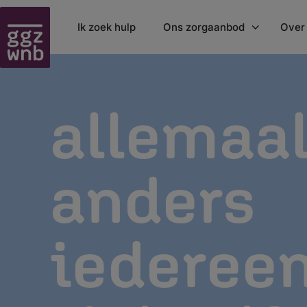
Ik zoek hulp
Ons zorgaanbod
Over
Behandelingen
Orga
allemaa
Onze werkwijze
Onze
HerstelXL - zelfhulp
Lan
Jeugdpreventie
Fold
anders
Patiënten- en familie
Nie
vertrouwenspersoon
Clie
Kosten GGZ
Jaar
iederee
Klachten
Wachttijden
Wet verplichte GGZ