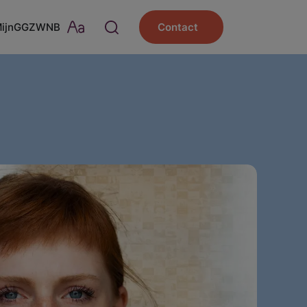
MijnGGZWNB
Contact