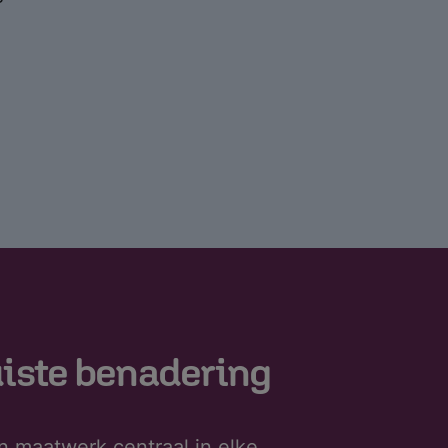
uiste benadering
n maatwerk centraal in elke