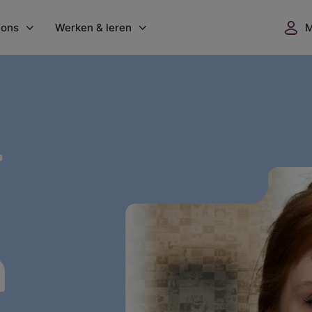
 ons
Werken & leren
nisatie
Werken bij GGZ WNB
l
 locaties
Vacatures
dgoed Vrederust
Flexbureau
ers
GGZ WNB Academie
uws
Opleidingsplaatsen
ntenwaardering
Vrijwilligerswerk
verslagen
n