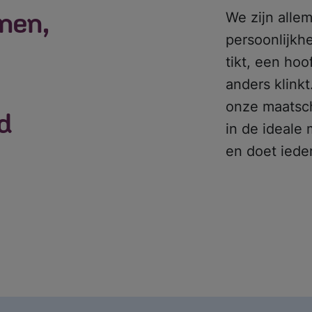
unen,
We zijn alle
persoonlijkh
tikt, een ho
anders klinkt
onze maatsch
d
in de ideale 
en doet iede