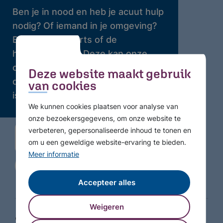
Ben je in nood en heb je acuut hulp
nodig? Of iemand in je omgeving?
Bel dan je huisarts of de
huisartsenpost. Deze kan onze
crisisdienst bellen waar 24 uur per
Deze website maakt gebruik
dag professionele hulp beschikbaar
van cookies
is.
We kunnen cookies plaatsen voor analyse van
onze bezoekersgegevens, om onze website te
verbeteren, gepersonaliseerde inhoud te tonen en
om u een geweldige website-ervaring te bieden.
Meer informatie
Accepteer alles
Weigeren
© Copyright 2026 GGZ WNB - Alle rechten