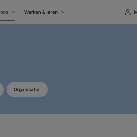
 ons
Werken & leren
nisatie
Werken bij GGZ WNB
 locaties
Vacatures
dgoed Vrederust
Flexbureau
ers
GGZ WNB Academie
uws
Opleidingsplaatsen
Organisatie
ntenwaardering
Vrijwilligerswerk
verslagen