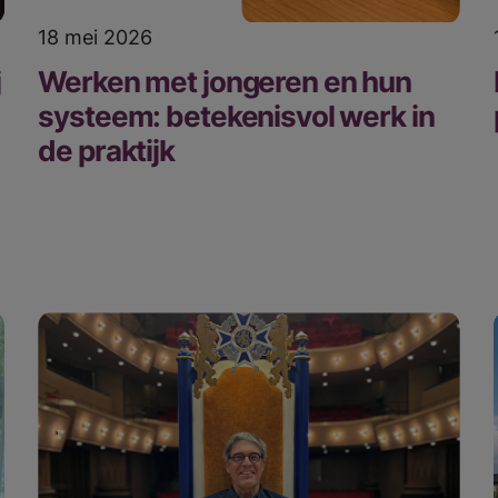
18 mei 2026
j
Werken met jongeren en hun
systeem: betekenisvol werk in
de praktijk
ht:
Ik zoek hulp
Wachttijden
Locaties