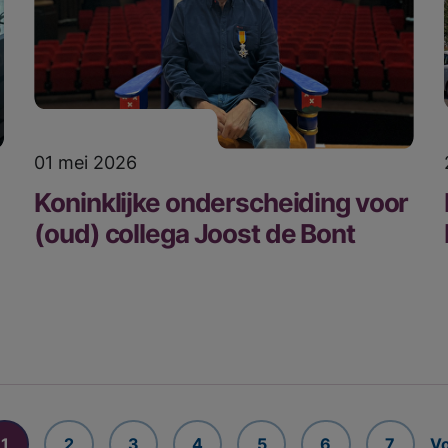
01 mei 2026
Koninklijke onderscheiding voor
(oud) collega Joost de Bont
1
2
3
4
5
6
7
V