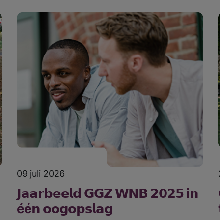
09 juli 2026
𝗝𝗮𝗮𝗿𝗯𝗲𝗲𝗹𝗱 𝗚𝗚𝗭 𝗪𝗡𝗕 𝟮𝟬𝟮𝟱 𝗶𝗻
éé𝗻 𝗼𝗼𝗴𝗼𝗽𝘀𝗹𝗮𝗴