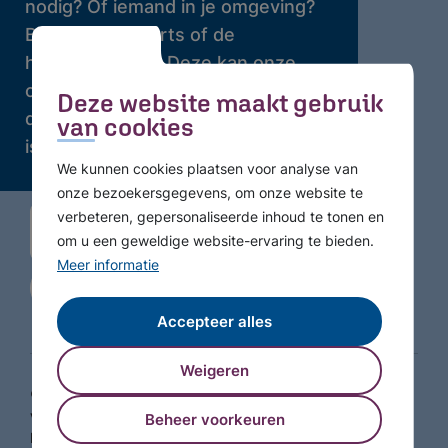
nodig? Of iemand in je omgeving?
Bel dan je huisarts of de
huisartsenpost. Deze kan onze
crisisdienst bellen waar 24 uur per
Deze website maakt gebruik
dag professionele hulp beschikbaar
van cookies
is.
We kunnen cookies plaatsen voor analyse van
onze bezoekersgegevens, om onze website te
verbeteren, gepersonaliseerde inhoud te tonen en
om u een geweldige website-ervaring te bieden.
Meer informatie
Accepteer alles
Weigeren
© Copyright 2026 GGZ WNB - Alle rechten
voorbehouden
Beheer voorkeuren
Privacy Statement
Disclaimer