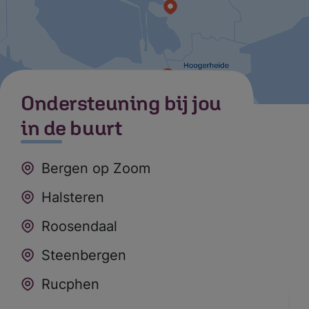
Bekijk locaties
Ondersteuning bij jou
in de buurt
Meest gezocht:
Bergen op Zoom
Ik zoek hulp
Halsteren
Wachttijden
Roosendaal
Locaties
Steenbergen
Rucphen