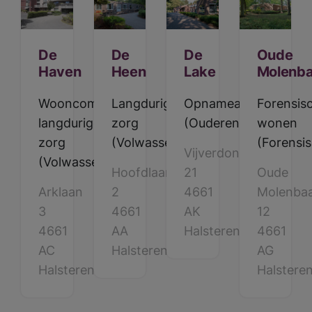
Halsteren
Roosendaal
Steenbergen
De
De
De
Oude
Haven
Heen
Lake
Molenb
Wooncomplex
Langdurige
Opnameafdeling
Forensis
langdurige
zorg
(Ouderen)
wonen
zorg
(Volwassenen)
(Forensis
Vijverdonk
(Volwassenen)
Hoofdlaan
21
Oude
Arklaan
2
4661
Molenba
3
4661
AK
12
4661
AA
Halsteren
4661
AC
Halsteren
AG
Halsteren
Halstere