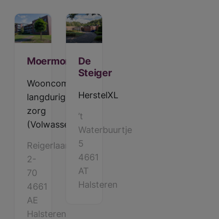
Moermontstede
De
Steiger
Wooncomplex
HerstelXL
langdurige
zorg
’t
(Volwassenen)
Waterbuurtje
5
Reigerlaan
4661
2-
AT
70
Halsteren
4661
AE
Halsteren