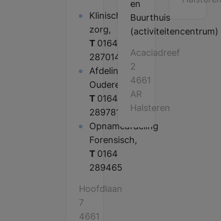
en
Klinische
Buurthuis
zorg,
(activiteitencentrum)
T
0164
Acaciadreef
287014
2
Afdeling
4661
Ouderen,
AR
T
0164
Halsteren
289781
Opnameafdeling
Forensisch,
T
0164
289465
Hoofdlaan
7
4661