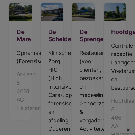
De
De
De
Hoofdg
Mare
Schelde
Sprenge
Centrale
Opnameafdeling
Klinische
Restaurant
receptie
(Forensisch)
Zorg,
(voor
Landgoe
HIC
cliënten,
Vrederus
Arklaan
(High
bezoekers
en
5
Intensive
en
bestuurs
4661
Care), opnameafdeling
medewerkers),
AC
Hoofdlaa
forensisch
Gehoorzaal
Halsteren
8
en
&
4661
afdeling
vergaderruimten,
AA
Ouderen
Activiteitentherapie
Halstere