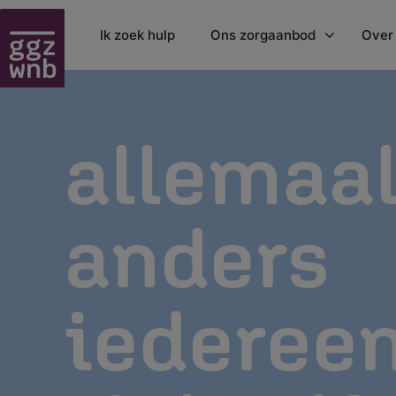
Ik zoek hulp
Ons zorgaanbod
Over
Behandelingen
Orga
allemaa
Onze werkwijze
Onze
HerstelXL - zelfhulp
Lan
Jeugdpreventie
Fold
anders
Patiënten- en familie
Nie
vertrouwenspersoon
Clie
Kosten GGZ
Jaar
iederee
Klachten
Wachttijden
Wet verplichte GGZ