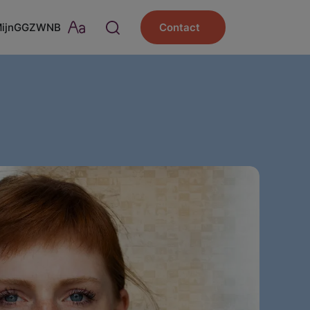
MijnGGZWNB
Contact