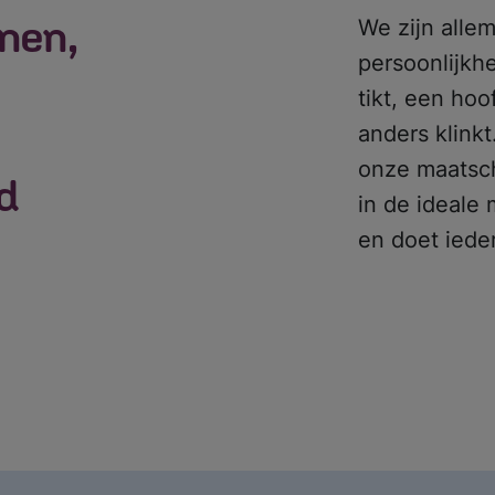
unen,
We zijn alle
persoonlijkh
tikt, een ho
anders klinkt
onze maatsch
d
in de ideale 
en doet iede