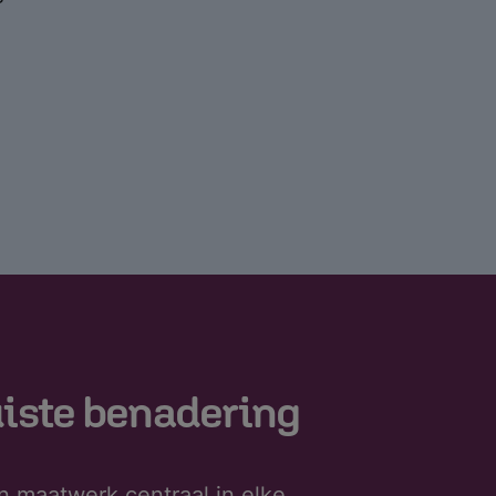
uiste benadering
n maatwerk centraal in elke