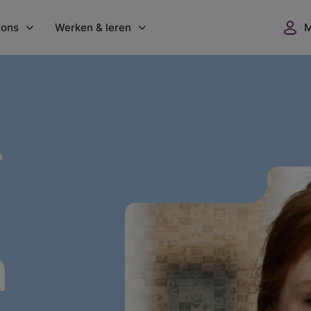
 ons
Werken & leren
nisatie
Werken bij GGZ WNB
l
 locaties
Vacatures
dgoed Vrederust
Flexbureau
ers
GGZ WNB Academie
uws
Opleidingsplaatsen
ntenwaardering
Vrijwilligerswerk
verslagen
n