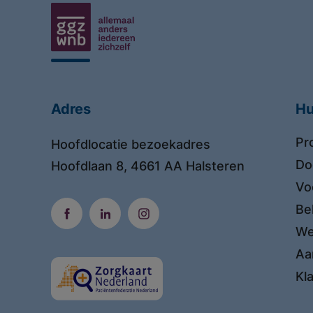
Adres
Hu
Pr
Hoofdlocatie bezoekadres
Do
Hoofdlaan 8, 4661 AA Halsteren
Vo
Be
We
Aa
Kl