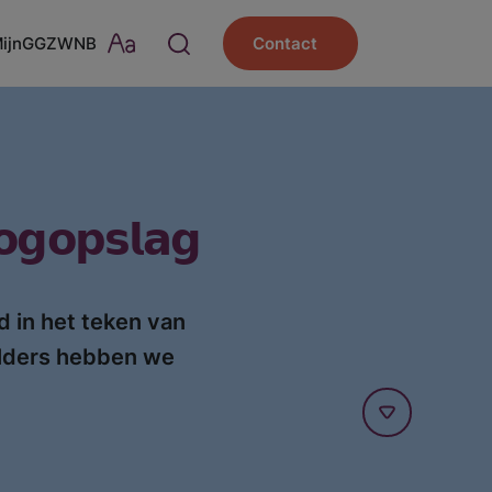
MijnGGZWNB
Contact
𝗴𝗼𝗽𝘀𝗹𝗮𝗴
d in het teken van
olders hebben we