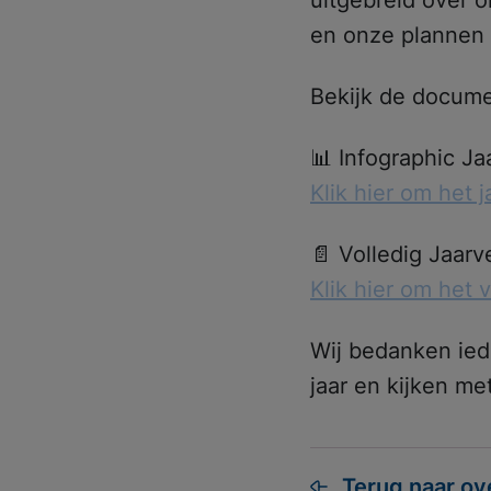
en onze plannen 
Bekijk de docum
Meest gezoc
📊 Infographic J
Klik hier om het 
📄 Volledig Jaarv
Klik hier om het 
Wij bedanken ied
jaar en kijken me
Terug naar ov