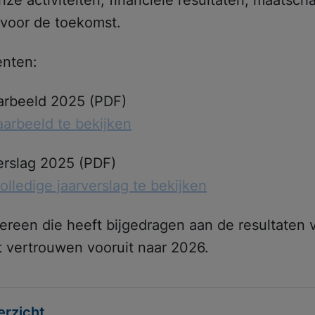
voor de toekomst.
enten:
ht:
Ik zoek hulp
Wachttijden
Locaties
aarbeeld 2025 (PDF)
jaarbeeld te bekijken
erslag 2025 (PDF)
volledige jaarverslag te bekijken
ereen die heeft bijgedragen aan de resultaten 
t vertrouwen vooruit naar 2026.
erzicht