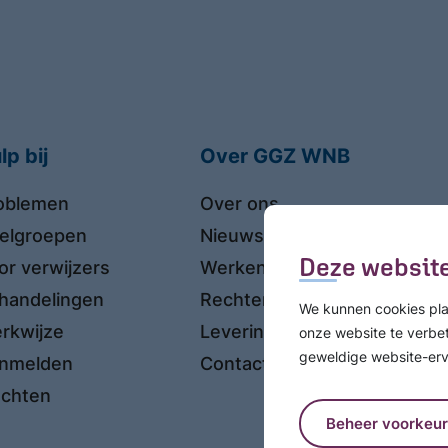
lp bij
Over GGZ WNB
oblemen
Over ons
elgroepen
Nieuws
Deze website
or verwijzers
Werken en leren
handelingen
Rechten & Privacy
We kunnen cookies pl
rkwijze
Leveringsvoorwaarden
onze website te verbe
geweldige website-erv
nmelden
Contact
achten
Beheer voorkeu