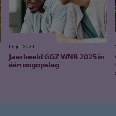
09 juli 2026
𝗝𝗮𝗮𝗿𝗯𝗲𝗲𝗹𝗱 𝗚𝗚𝗭 𝗪𝗡𝗕 𝟮𝟬𝟮𝟱 𝗶𝗻
éé𝗻 𝗼𝗼𝗴𝗼𝗽𝘀𝗹𝗮𝗴