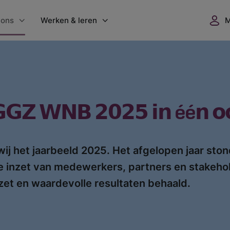
 ons
Werken & leren
nisatie
Werken bij GGZ WNB
 locaties
Vacatures
dgoed Vrederust
Flexbureau
 𝗚𝗚𝗭 𝗪𝗡𝗕 𝟮𝟬𝟮𝟱 𝗶𝗻 éé𝗻 𝗼
ers
GGZ WNB Academie
uws
Opleidingsplaatsen
ij het jaarbeeld 2025. Het afgelopen jaar ston
ntenwaardering
Vrijwilligerswerk
de inzet van medewerkers, partners en stakeh
verslagen
zet en waardevolle resultaten behaald.