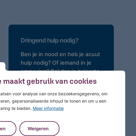
Dringend hulp nodig?
Ben je in nood en heb je acuut
hulp nodig? Of iemand in je
omgeving? Bel dan je huisarts
 maakt gebruik van cookies
of de huisartsenpost. Deze
kan onze crisisdienst bellen
aatsen voor analyse van onze bezoekersgegevens, om
waar 24 uur per dag
teren, gepersonaliseerde inhoud te tonen en om u een
professionele hulp
aring te bieden.
Meer informatie
beschikbaar is.
ren
Weigeren