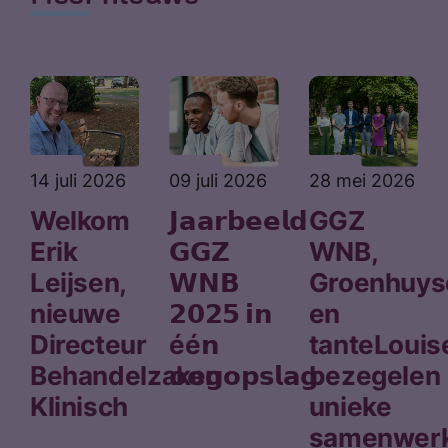
14 juli 2026
09 juli 2026
28 mei 2026
Welkom
𝗝𝗮𝗮𝗿𝗯𝗲𝗲𝗹𝗱
GGZ
Erik
𝗚𝗚𝗭
WNB,
Leijsen,
𝗪𝗡𝗕
Groenhuys
nieuwe
𝟮𝟬𝟮𝟱 𝗶𝗻
en
Directeur
éé𝗻
tanteLouis
Behandelzaken
𝗼𝗼𝗴𝗼𝗽𝘀𝗹𝗮𝗴
bezegelen
Klinisch
unieke
samenwerk