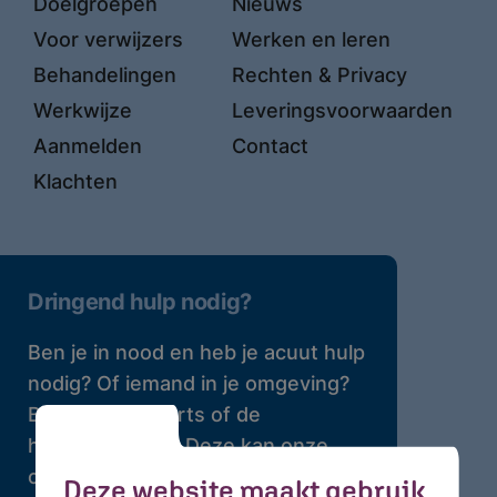
Doelgroepen
Nieuws
Voor verwijzers
Werken en leren
Behandelingen
Rechten & Privacy
Werkwijze
Leveringsvoorwaarden
Aanmelden
Contact
Klachten
Dringend hulp nodig?
Ben je in nood en heb je acuut hulp
nodig? Of iemand in je omgeving?
Bel dan je huisarts of de
huisartsenpost. Deze kan onze
crisisdienst bellen waar 24 uur per
Deze website maakt gebruik