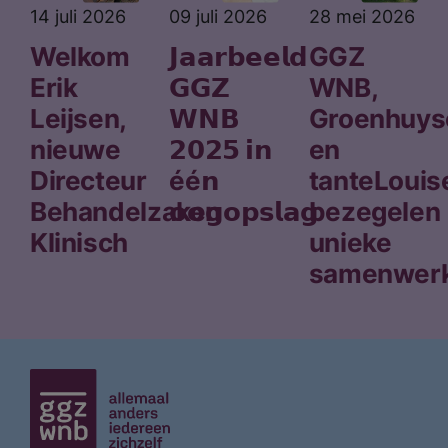
14 juli 2026
09 juli 2026
28 mei 2026
Welkom
𝗝𝗮𝗮𝗿𝗯𝗲𝗲𝗹𝗱
GGZ
Erik
𝗚𝗚𝗭
WNB,
Leijsen,
𝗪𝗡𝗕
Groenhuys
nieuwe
𝟮𝟬𝟮𝟱 𝗶𝗻
en
Directeur
éé𝗻
tanteLouis
Behandelzaken
𝗼𝗼𝗴𝗼𝗽𝘀𝗹𝗮𝗴
bezegelen
Klinisch
unieke
samenwerk