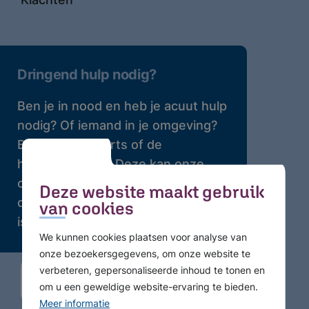
Dringend hulp nodig?
Ben je in nood en heb je acuut hulp
nodig? Of iemand in je omgeving?
Bel dan je huisarts of de
huisartsenpost. Deze kan onze
crisisdienst bellen waar 24 uur per
Deze website maakt gebruik
dag professionele hulp beschikbaar
van cookies
is.
We kunnen cookies plaatsen voor analyse van
onze bezoekersgegevens, om onze website te
verbeteren, gepersonaliseerde inhoud te tonen en
om u een geweldige website-ervaring te bieden.
Meer informatie