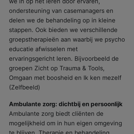
we in op het leren door ervaren,
ondersteuning van casemanagers en
delen we de behandeling op in kleine
stappen. Ook bieden we verschillende
groepstherapieën aan waarbij we psycho
educatie afwisselen met
ervaringsgericht leren. Bijvoorbeeld de
groepen Zicht op Trauma & Tools,
Omgaan met boosheid en Ik ken mezelf
(Zelfbeeld)
Meest gezocht:
Ik zoek hulp
Ambulante zorg: dichtbij en persoonlijk
Ambulante zorg biedt cliënten de
Wachttijden
mogelijkheid om in hun eigen omgeving
Locaties
te blijven. Therapie en behandeling