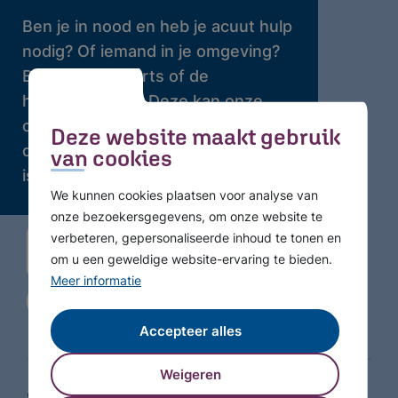
Ben je in nood en heb je acuut hulp
nodig? Of iemand in je omgeving?
Bel dan je huisarts of de
huisartsenpost. Deze kan onze
crisisdienst bellen waar 24 uur per
Deze website maakt gebruik
dag professionele hulp beschikbaar
van cookies
is.
We kunnen cookies plaatsen voor analyse van
onze bezoekersgegevens, om onze website te
verbeteren, gepersonaliseerde inhoud te tonen en
om u een geweldige website-ervaring te bieden.
Meer informatie
Accepteer alles
Weigeren
© Copyright 2026 GGZ WNB - Alle rechten