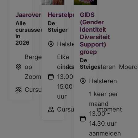
Jaaroverzicht
Herstelproeverij
GIDS
(Gender
Alle
De
Identiteit
cursussen
Steiger
in
Diversiteit
2026
Halsteren
Support)
groep
Bergen
Elke
De
op
Halderberge
dinsdag
Halsteren
Moerdi
Steiger
Zoom
13.00 -
Halsteren
15.00
Cursus
1 keer per
uur
maand
Cursus
Inloopmoment
13.00 -
14.30 uur
aanmelden