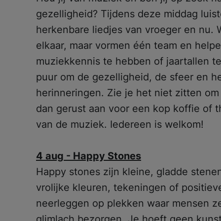
gezelligheid? Tijdens deze middag lui
herkenbare liedjes van vroeger en nu. 
elkaar, maar vormen één team en helpe
muziekkennis te hebben of jaartallen t
puur om de gezelligheid, de sfeer en h
herinneringen. Zie je het niet zitten o
dan gerust aan voor een kop koffie of
van de muziek. Iedereen is welkom!
4 aug - Happy Stones
Happy stones zijn kleine, gladde stenen
vrolijke kleuren, tekeningen of positiev
neerleggen op plekken waar mensen ze
glimlach bezorgen. Je hoeft geen kunste