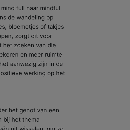
mind full naar mindful
dens de wandeling op
s, bloemetjes of takjes
pen, zorgt dit voor
et het zoeken van die
iekeren en meer ruimte
 het aanwezig zijn in de
positieve werking op het
der het genot van een
n bij het thema
eeën uit wisselen, om zo