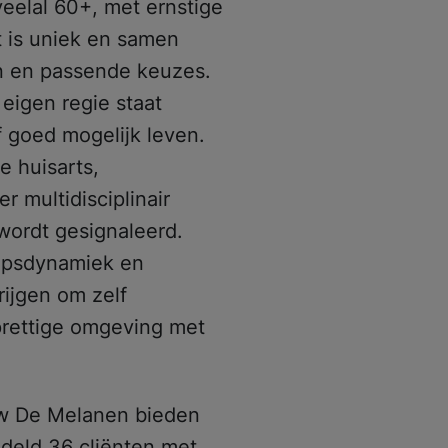
eelal 60+, met ernstige
t is uniek en samen
n en passende keuzes.
eigen regie staat
f goed mogelijk leven.
e huisarts,
r multidisciplinair
ordt gesignaleerd.
oepsdynamiek en
rijgen om zelf
 prettige omgeving met
w De Melanen bieden
ddeld 36 cliënten met