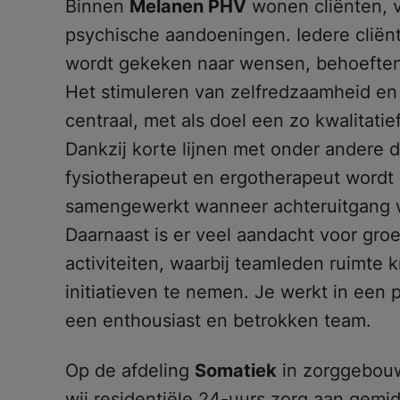
Binnen
Melanen PHV
wonen cliënten, v
psychische aandoeningen. Iedere cliën
wordt gekeken naar wensen, behoefte
Het stimuleren van zelfredzaamheid en 
centraal, met als doel een zo kwalitatie
Dankzij korte lijnen met onder andere d
fysiotherapeut en ergotherapeut wordt e
samengewerkt wanneer achteruitgang w
Daarnaast is er veel aandacht voor gr
activiteiten, waarbij teamleden ruimte k
initiatieven te nemen. Je werkt in een
een enthousiast en betrokken team.
Op de afdeling
Somatiek
in zorggebou
wij residentiële 24-uurs zorg aan gemi