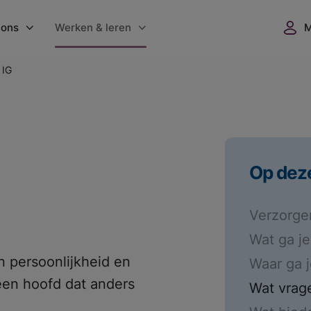
 ons
Werken & leren
 IG
nisatie
Werken bij GGZ WNB
 locaties
Vacatures
dgoed Vrederust
Flexbureau
ers
GGZ WNB Academie
Op dez
uws
Opleidingsplaatsen
ntenwaardering
Vrijwilligerswerk
Verzorge
verslagen
Wat ga j
n persoonlijkheid en
Waar ga 
 een hoofd dat anders
Wat vrage