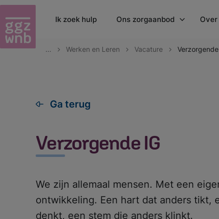
Ik zoek hulp
Ons zorgaanbod
Over
...
Werken en Leren
Vacature
Verzorgende
Behandelingen
Orga
Onze werkwijze
Onze
HerstelXL - zelfhulp
Lan
Ga terug
Jeugdpreventie
Fold
Patiënten- en familie
Nie
Verzorgende IG
vertrouwenspersoon
Clie
Kosten GGZ
Jaar
Klachten
We zijn allemaal mensen. Met een eige
Wachttijden
ontwikkeling. Een hart dat anders tikt,
Wet verplichte GGZ
denkt, een stem die anders klinkt.