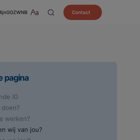
MijnGGZWNB
Contact
e pagina
nde IG
e doen?
je werken?
n wij van jou?