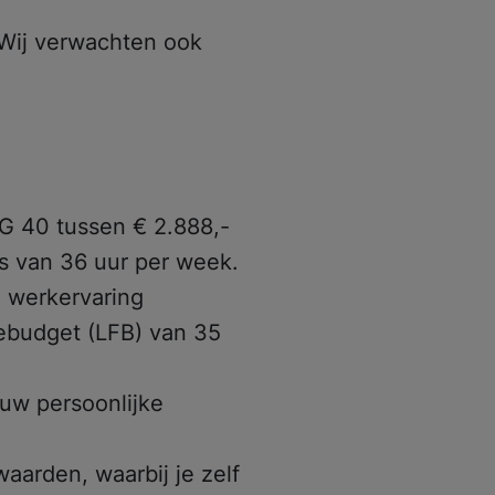
 Wij verwachten ook
ht:
Ik zoek hulp
Wachttijden
Locaties
G 40 tussen € 2.888,-
is van 36 uur per week.
e werkervaring
ebudget (LFB) van 35
ouw persoonlijke
arden, waarbij je zelf