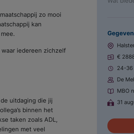
Wat bied
e maatschappij zo mooi
aatschappij kan
Gegeven
n mee.
Halste
 waar iedereen zichzelf
€ 2888
24-36 
De Me
MBO n
de uitdaging die jij
31 aug
llega’s binnen het
ijkse taken zoals ADL,
lingen met veel