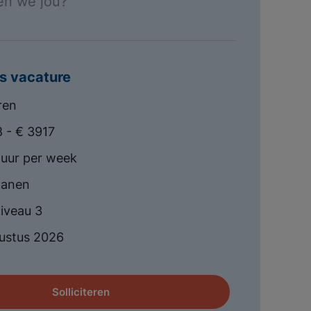
en we jou?
s vacature
ren
 - € 3917
uur per week
lanen
iveau 3
ustus 2026
Solliciteren