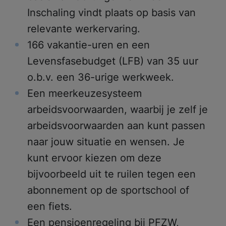
Inschaling vindt plaats op basis van
relevante werkervaring.
166 vakantie-uren en een
Levensfasebudget (LFB) van 35 uur
o.b.v. een 36-urige werkweek.
Een meerkeuzesysteem
arbeidsvoorwaarden, waarbij je zelf je
arbeidsvoorwaarden aan kunt passen
naar jouw situatie en wensen. Je
Meest gezocht:
kunt ervoor kiezen om deze
Ik zoek hulp
bijvoorbeeld uit te ruilen tegen een
abonnement op de sportschool of
Wachttijden
een fiets.
Locaties
Een pensioenregeling bij PFZW,