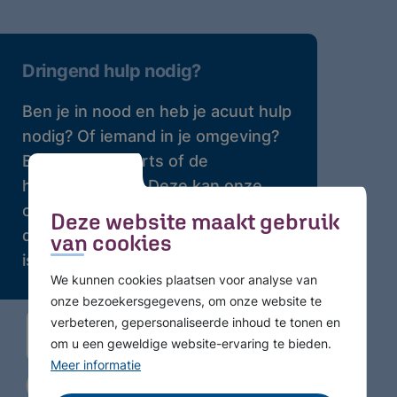
Dringend hulp nodig?
Ben je in nood en heb je acuut hulp
nodig? Of iemand in je omgeving?
Bel dan je huisarts of de
huisartsenpost. Deze kan onze
crisisdienst bellen waar 24 uur per
Deze website maakt gebruik
dag professionele hulp beschikbaar
van cookies
is.
We kunnen cookies plaatsen voor analyse van
onze bezoekersgegevens, om onze website te
verbeteren, gepersonaliseerde inhoud te tonen en
om u een geweldige website-ervaring te bieden.
Meer informatie