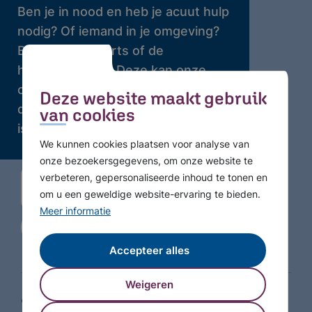
Ben je in nood en heb je acuut hulp
nodig? Of iemand in je omgeving?
Bel dan je huisarts of de
huisartsenpost. Deze kan onze
crisisdienst bellen waar 24 uur per
Deze website maakt gebruik
dag professionele hulp beschikbaar
van cookies
is.
We kunnen cookies plaatsen voor analyse van
onze bezoekersgegevens, om onze website te
verbeteren, gepersonaliseerde inhoud te tonen en
om u een geweldige website-ervaring te bieden.
Meer informatie
Accepteer alles
Weigeren
© Copyright 2026 GGZ WNB - Alle rechten