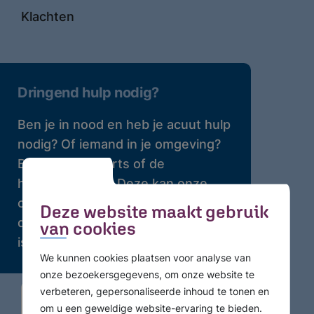
Klachten
Dringend hulp nodig?
Ben je in nood en heb je acuut hulp
nodig? Of iemand in je omgeving?
Bel dan je huisarts of de
huisartsenpost. Deze kan onze
crisisdienst bellen waar 24 uur per
Deze website maakt gebruik
dag professionele hulp beschikbaar
van cookies
is.
We kunnen cookies plaatsen voor analyse van
onze bezoekersgegevens, om onze website te
verbeteren, gepersonaliseerde inhoud te tonen en
om u een geweldige website-ervaring te bieden.