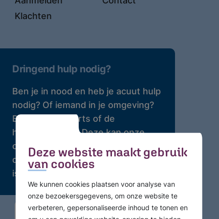
Aanmelden
Contact
Klachten
Dringend hulp nodig?
Ben je in nood en heb je acuut hulp
nodig? Of iemand in je omgeving?
Bel dan je huisarts of de
huisartsenpost. Deze kan onze
crisisdienst bellen waar 24 uur per
Deze website maakt gebruik
dag professionele hulp beschikbaar
van cookies
is.
We kunnen cookies plaatsen voor analyse van
onze bezoekersgegevens, om onze website te
verbeteren, gepersonaliseerde inhoud te tonen en