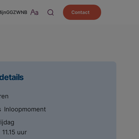
MijnGGZWNB
Contact
details
ren
s
Inloopmoment
rijdag
 11.15 uur