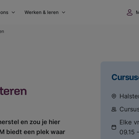
 ons
Werken & leren
en
nisatie
Werken bij GGZ WNB
 locaties
Vacatures
dgoed Vrederust
Flexbureau
ers
GGZ WNB Academie
Cursus
uws
Opleidingsplaatsen
teren
ntenwaardering
Vrijwilligerswerk
Halste
verslagen
Cursu
erstel en zou je hier
Elke v
 biedt een plek waar
09.15 -