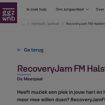
Ik zoek hulp
Ons zorgaanbod
Over
...
HerstelXL aanbod
RecoveryJam FM Halster
Behandelingen
Orga
Onze werkwijze
Onze
HerstelXL - zelfhulp
Lan
Ga terug
Jeugdpreventie
Fold
Patiënten- en familie
Nie
RecoveryJam FM Hals
vertrouwenspersoon
Clie
Kosten GGZ
Jaar
De Meerpaal
Klachten
Wachttijden
Heeft muziek een plek in jouw hart én h
Wet verplichte GGZ
meer mee willen doen? RecoveryJamFM