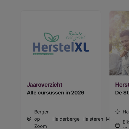
Jaaroverzicht
Herst
Alle cursussen in 2026
De St
Bergen
Ha
op
Halderberge
Halsteren
Moerdijk
El
Zoom
13