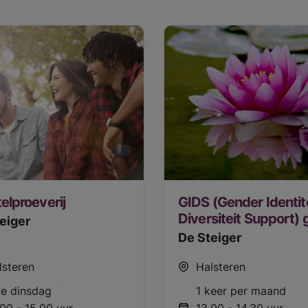
elproeverij
GIDS (Gender Identit
Diversiteit Support) 
eiger
De Steiger
lsteren
Halsteren
Roosendaal
ke dinsdag
1 keer per maand
.00 - 15.00 uur
13.00 - 14.30 uur