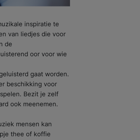
zikale inspiratie te
en van liedjes die voor
en de
uisterend oor voor wie
geluisterd gaat worden.
ter beschikking voor
pelen. Bezit je zelf
raard ook meenemen.
muziek mensen kan
je thee of koffie