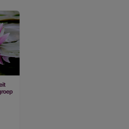
eit
groep