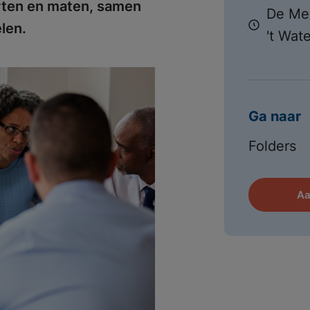
orten en maten, samen
De Me
len.
't Wat
Ga naar
Folders
Aa