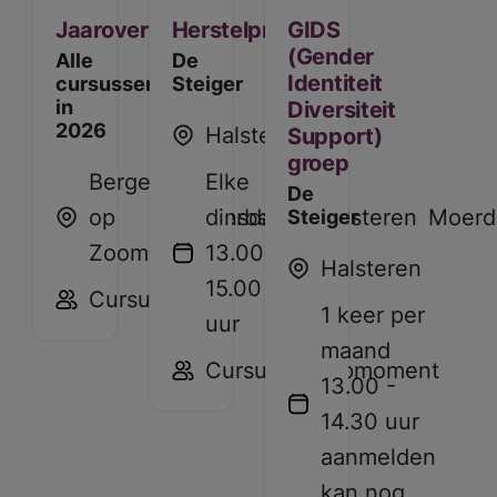
Jaaroverzicht
Herstelproeverij
GIDS
(Gender
Alle
De
Identiteit
cursussen
Steiger
in
Diversiteit
2026
Halsteren
Support)
groep
Bergen
Elke
De
op
Halderberge
dinsdag
Halsteren
Moerdi
Steiger
Zoom
13.00 -
Halsteren
15.00
Cursus
1 keer per
uur
maand
Cursus
Inloopmoment
13.00 -
14.30 uur
aanmelden
kan nog