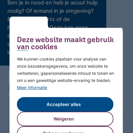
Ben je in nood en heb je acuut hulp
nodig? Of iemand in je omgeving?
Bel dan je huisarts of de
huisartsenpost. Deze kan onze
crisisdienst bellen waar 24 uur per
Deze website maakt gebruik
dag professionele hulp beschikbaar
van cookies
is.
We kunnen cookies plaatsen voor analyse van
onze bezoekersgegevens, om onze website te
verbeteren, gepersonaliseerde inhoud te tonen en
om u een geweldige website-ervaring te bieden.
Meer informatie
Accepteer alles
Weigeren
© Copyright 2026 GGZ WNB - Alle rechten
voorbehouden